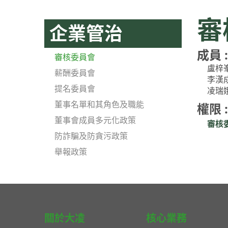
審
企業管治
成員 :
審核委員會
盧梓
薪酬委員會
李漢
提名委員會
凌瑞
董事名單和其角色及職能
權限 :
董事會成員多元化政策
審核委
防詐騙及防貪污政策
舉報政策
關於大凌
核心業務