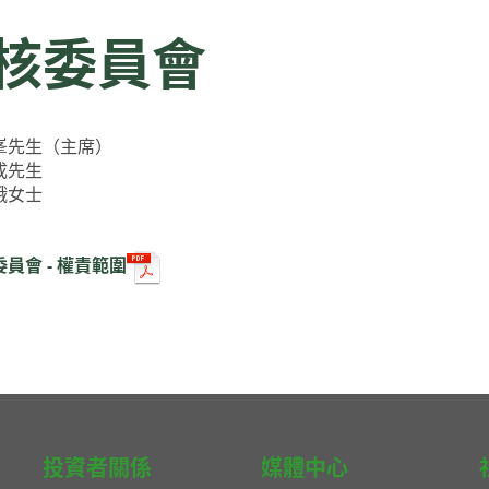
核委員會
峯先生（主席）
成先生
娥女士
員會 - 權責範圍
投資者關係
媒體中心