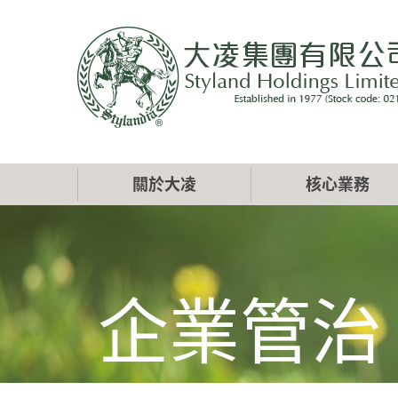
移
至
主
內
容
Main
關於大凌
核心業務
navigation
企業管治