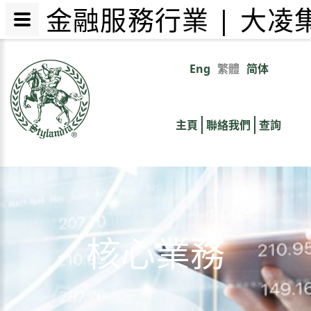
金融服務行業 | 大
移
至
Eng
繁體
简体
Primary
主
內
links
容
主頁
聯絡我們
查詢
核心業務