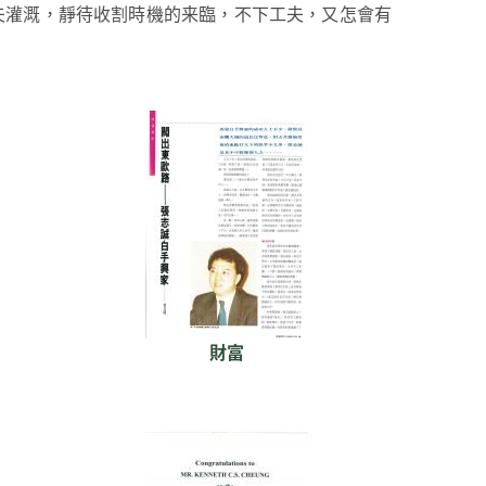
夫灌溉，靜待收割時機的来臨，不下工夫，又怎會有
財富