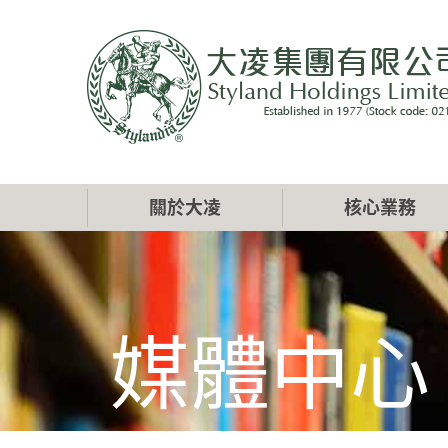
移
至
主
內
容
Main
關於大凌
核心業務
navigation
媒體中心