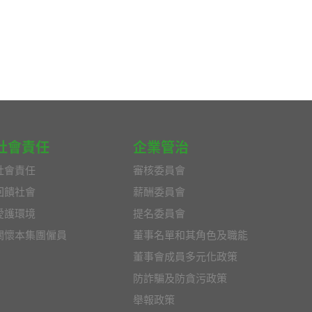
社會責任
企業管治
社會責任
審核委員會
回饋社會
薪酬委員會
愛護環境
提名委員會
關懷本集團僱員
董事名單和其角色及職能
董事會成員多元化政策
防詐騙及防貪污政策
舉報政策