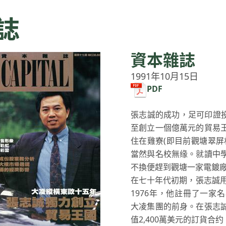
誌
資本雜誌
1991年10月15日
PDF
張志誠的成功，足可印證投
至創立一個億萬元的貿易
住在雞寮(即目前觀塘翠屏
當然與名校無缘。就讀中
不換便趕到觀塘一家電鍍廠
在七十年代初期，張志誠用
1976年，他註冊了一家名為Sty
大凌集團的前身。在張志
值2,400萬美元的訂貨