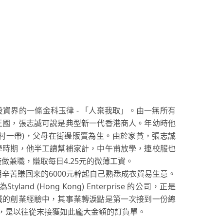
資界的一條金科玉律 - 「人棄我取」。由一無所有
王國，張志誠可說是典型新一代香港商人。年幼時他
村一帶)，父母在街邊販賣為生。由於家貧，張志誠
學時期，他半工讀幫補家計，中午甫放學，連校服也
做兼職，賺取每日4.25元的微薄工資。
辛苦賺回来的6000元幹起自己熟悉成衣貿易生意。
land (Hong Kong) Enterprise 的公司，正是
誠的創業經驗中，其事業轉淚點是第一次接到一份總
合约，是以往從末接獲如此龐大金額的訂貨單。