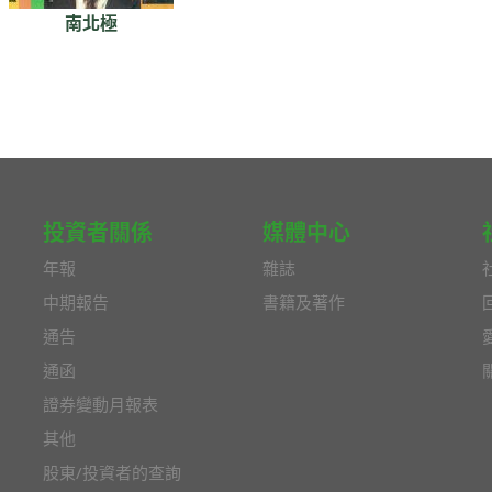
南北極
投資者關係
媒體中心
年報
雜誌
中期報告
書籍及著作
通告
通函
證券變動月報表
其他
股東/投資者的查詢