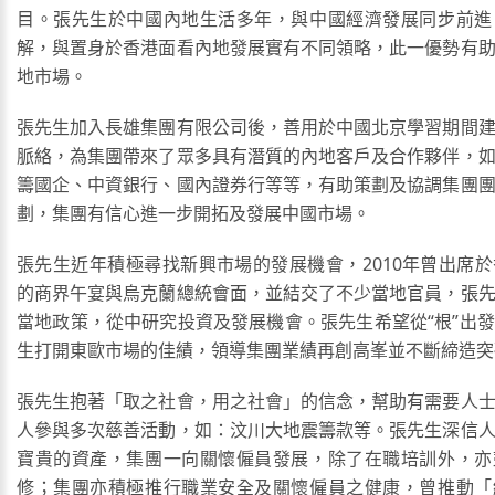
目。張先生於中國內地生活多年，與中國經濟發展同步前進
解，與置身於香港面看內地發展實有不同領略，此一優勢有
地市場。
張先生加入長雄集團有限公司後，善用於中國北京學習期間
脈絡，為集團帶來了眾多具有潛質的內地客戶及合作夥伴，
籌國企、中資銀行、國內證券行等等，有助策劃及協調集團
劃，集團有信心進一步開拓及發展中國市場。
張先生近年積極尋找新興市場的發展機會，2010年曾出席
的商界午宴與烏克蘭總統會面，並結交了不少當地官員，張
當地政策，從中研究投資及發展機會。張先生希望從“根”出
生打開東歐市場的佳績，領導集團業績再創高峯並不斷締造突
張先生抱著「取之社會，用之社會」的信念，幫助有需要人
人參與多次慈善活動，如：汶川大地震籌款等。張先生深信
寶貴的資產，集團一向關懷僱員發展，除了在職培訓外，亦
修；集團亦積極推行職業安全及關懷僱員之健康，曾推動「