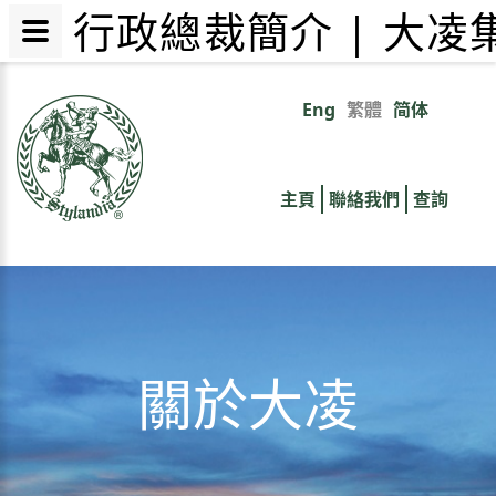
行政總裁簡介 | 大
移
至
Eng
繁體
简体
Primary
主
內
links
容
主頁
聯絡我們
查詢
關於大凌