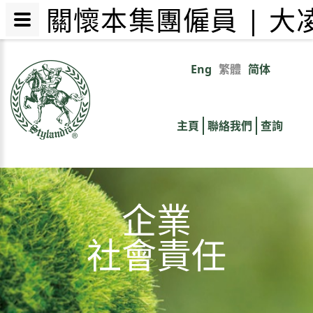
關懷本集團僱員 | 
移
至
Eng
繁體
简体
Primary
主
內
links
容
主頁
聯絡我們
查詢
企業
社會責任