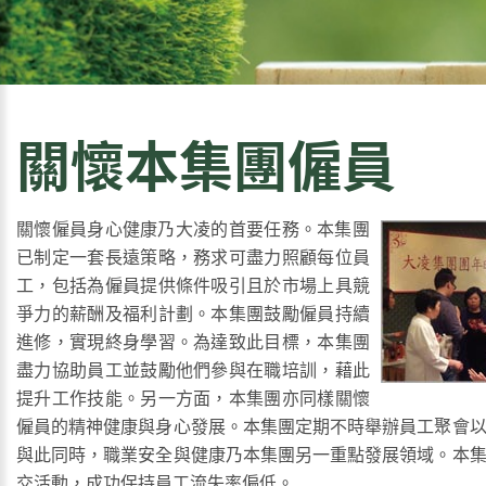
關懷本集團僱員
關懷僱員身心健康乃大凌的首要任務。本集團
已制定一套長遠策略，務求可盡力照顧每位員
工，包括為僱員提供條件吸引且於市場上具競
爭力的薪酬及福利計劃。本集團鼓勵僱員持續
進修，實現終身學習。為達致此目標，本集團
盡力協助員工並鼓勵他們參與在職培訓，藉此
提升工作技能。另一方面，本集團亦同樣關懷
僱員的精神健康與身心發展。本集團定期不時舉辦員工聚會
與此同時，職業安全與健康乃本集團另一重點發展領域。本
交活動，成功保持員工流失率偏低。