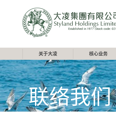
跳
转
到
主
要
内
容
Main
关于大凌
核心业务
navigation
联络我们