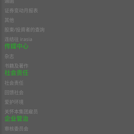
通函
证券变动月报表
其他
股東/投資者的查詢
连结往 irasia
传媒中心
杂志
书籍及著作
社会责任
社会责任
回馈社会
爱护环境
关怀本集团雇员
企业管治
审核委员会