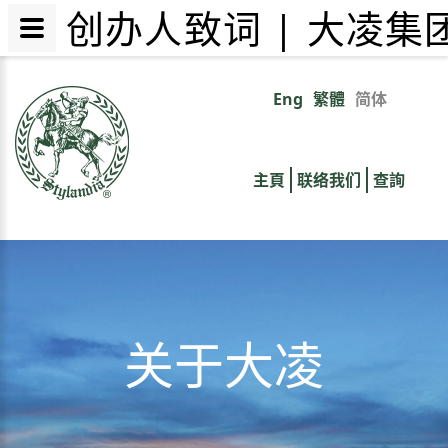
创办人致词 | 大凌集
跳
转
Eng
繁體
简体
Primary
到
主
links
要
主頁
联络我们
查詢
内
容
关于大凌