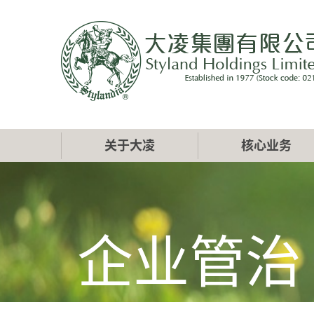
跳
转
到
主
要
内
容
Main
关于大凌
核心业务
navigation
企业管治