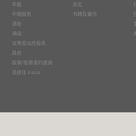
年报
杂志
中期报告
书籍及著作
通告
通函
证券变动月报表
其他
股東/投資者的查詢
连结往 irasia