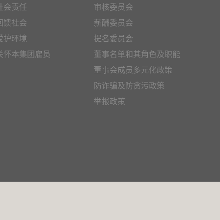
社会责任
审核委员会
回馈社会
薪酬委员会
爱护环境
提名委员会
关怀本集团雇员
董事名单和其角色及职能
董事会成员多元化政策
防诈骗及防贪污政策
举报政策