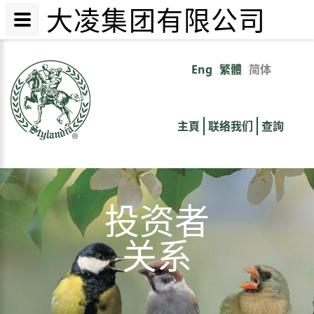
大凌集团有限公司
跳
转
Eng
繁體
简体
Primary
到
主
links
要
主頁
联络我们
查詢
内
容
投资者
关系